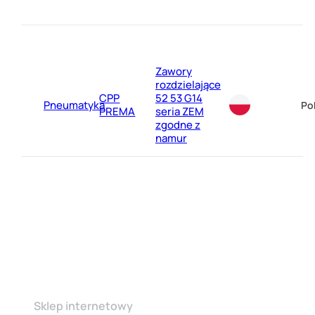
Zawory
rozdzielające
CPP
52 53 G14
Pneumatyka
Po
PREMA
seria ZEM
zgodne z
namur
Sklep internetowy