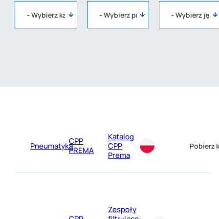
Katalog
CPP
Pneumatyka
CPP
Pobierz 
PREMA
Prema
Zespoły
CPP
filtrująco-