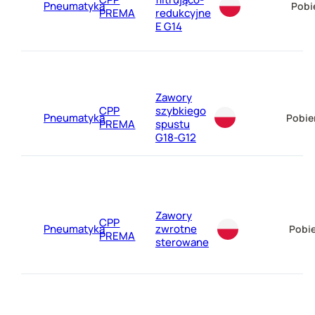
Pneumatyka
Pobi
PREMA
redukcyjne
E G14
Zawory
CPP
szybkiego
Pneumatyka
Pobie
PREMA
spustu
G18-G12
Zawory
CPP
Pneumatyka
zwrotne
Pobie
PREMA
sterowane