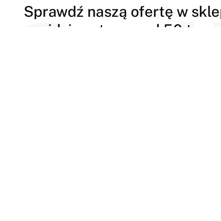
Onl
Sprawdź naszą ofertę w sklep
znajdziesz tu ponad 50 tys.
Odwiedź nasz sklep internetowy