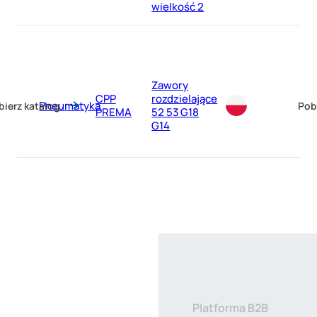
wielkość 2
Zawory
CPP
rozdzielające
Pneumatyka
bierz katalog
Pob
PREMA
52 53 G18
G14
Platforma B2B