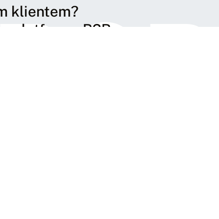
B2B
m klientem?
do platformy B2B.
B2B