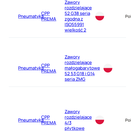
Zawory
rozdzielające
CPP
52 G38 seria
Pneumatyka
Po
PREMA
zgodna z
ISO55991
wielkość 2
Zawory
rozdzielające
CPP
Pneumatyka
małogabarytowe
PREMA
52 53 G18 i G14
seria ZMG
Zawory
CPP
rozdzielajace
Pneumatyka
Po
PREMA
4/3
płytkowe