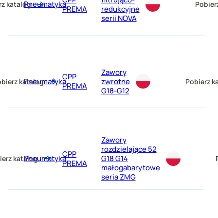
Pneumatyka
rz katalog
Pobier
PREMA
redukcyjne
serii NOVA
Zawory
CPP
Pneumatyka
zwrotne
bierz katalog
Pobierz k
PREMA
G18-G12
Zawory
rozdzielające 52
CPP
Pneumatyka
G18 G14
ierz katalog
PREMA
małogabarytowe
seria ZMG