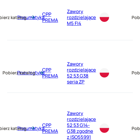
Zawory
CPP
Pneumatyka
rozdzielające
bierz katalog
Pob
PREMA
M5 FI4
Zawory
CPP
rozdzielające
Pneumatyka
Pobierz katalog
Pob
PREMA
52 53 G38
seria ZP
Zawory
rozdzielające
CPP
52 53 G14-
Pneumatyka
bierz katalog
Pob
PREMA
G38 zgodne
z ISO55991