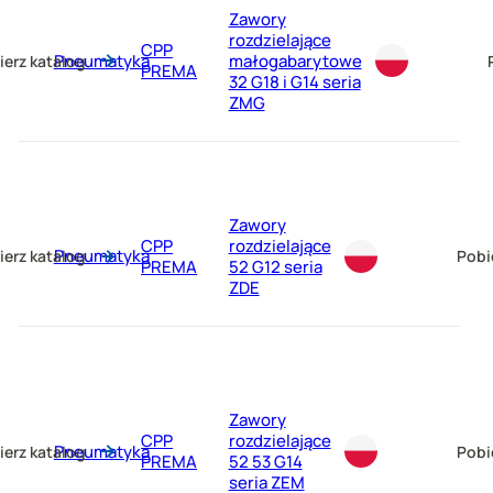
Zawory
rozdzielające
CPP
Pneumatyka
małogabarytowe
ierz katalog
PREMA
32 G18 i G14 seria
ZMG
Zawory
CPP
rozdzielające
Pneumatyka
ierz katalog
Pobi
PREMA
52 G12 seria
ZDE
Zawory
CPP
rozdzielające
Pneumatyka
ierz katalog
Pobi
PREMA
52 53 G14
seria ZEM