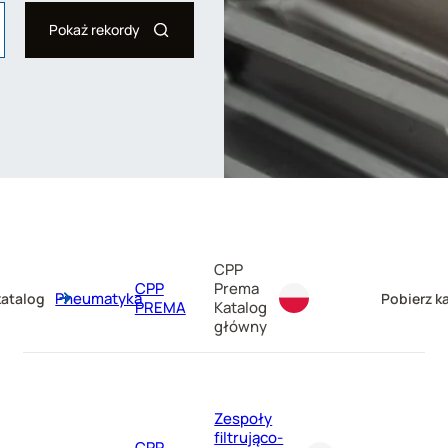
CPP
CPP
Prema
Pneumatyka
katalog
Pobierz k
PREMA
Katalog
główny
Zespoły
filtrująco-
CPP