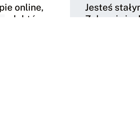
ine
ie online,
Jesteś stały
 produktów.
Zaloguj się 
Zaloguj się Platformy 
Zaufali nam
Jesteśmy dumni ze współpracy z takimi
partnerami jak