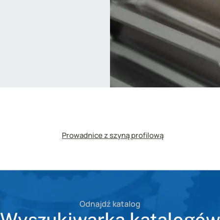
Prowadnice z szyną profilową
Odnajdź katalog
Wyszukiwarka katalogó