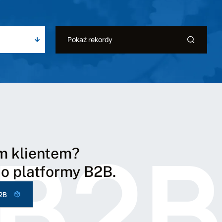
B2B
m klientem?
do platformy B2B.
B2B