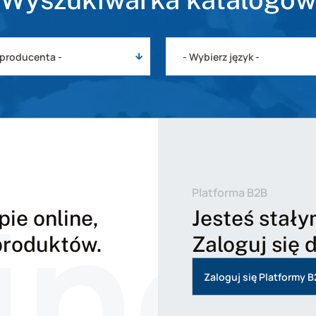
ine
Platforma B2B
ie online,
Jesteś stały
 produktów.
Zaloguj się 
Zaloguj się Platformy 